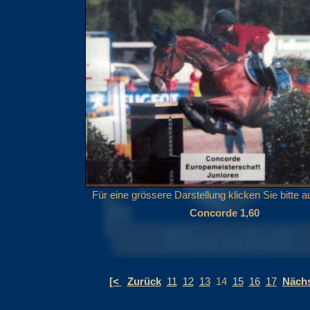
Für eine grössere Darstellung klicken Sie bitte au
Concorde 1,60
[<
Zurück
11
12
13
14
15
16
17
Näch