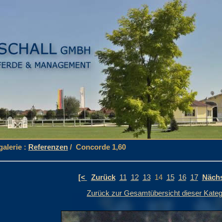
galerie :
Referenzen
/ Concorde 1,60
[<
Zurück
11
12
13
14
15
16
17
Näch
Zurück zur Gesamtübersicht dieser Kateg