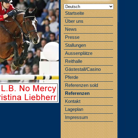
Startseite
Über uns
News
Presse
Stallungen
Aussenplätze
Reithalle
Gästestall/Casino
Pferde
Referenzen sold
Referenzen
Kontakt
Lageplan
Impressum