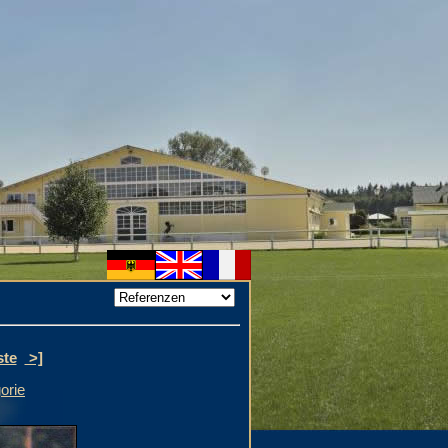
ste
>]
orie