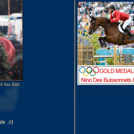
f das Bild.
ste
>]