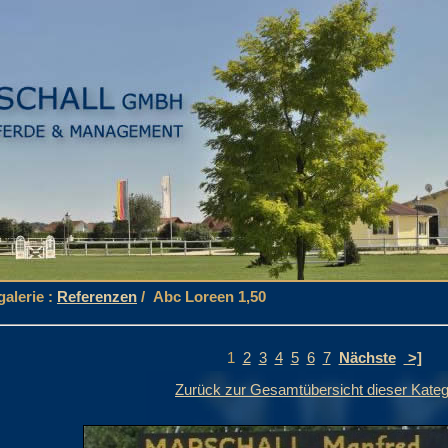
galerie :
Referenzen
/ Abc Loreen 1,50
1
2
3
4
5
6
7
Nächste
>]
Zurück zur Gesamtübersicht dieser Kateg