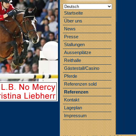
Startseite
Über uns
News
Presse
Stallungen
Aussenplätze
Reithalle
Gästestall/Casino
Pferde
Referenzen sold
Referenzen
Kontakt
Lageplan
Impressum