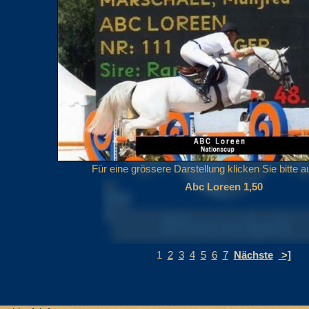
Für eine grössere Darstellung klicken Sie bitte au
Abc Loreen 1,50
1
2
3
4
5
6
7
Nächste
>]