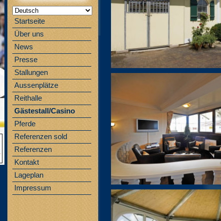
Startseite
Über uns
News
Presse
Stallungen
Aussenplätze
Reithalle
Gästestall/Casino
Pferde
Referenzen sold
Referenzen
Kontakt
Lageplan
Impressum