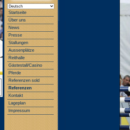
Startseite
Über uns
News
Presse
Stallungen
Aussenplätze
Reithalle
Gästestall/Casino
Pferde
Referenzen sold
Referenzen
Kontakt
Lageplan
Impressum