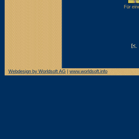
Für ein
[<
Webdesign by Worldsoft AG
|
www.worldsoft.info