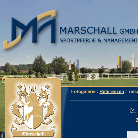
Fotogalerie :
Referenzen
/ nes
[<
Z